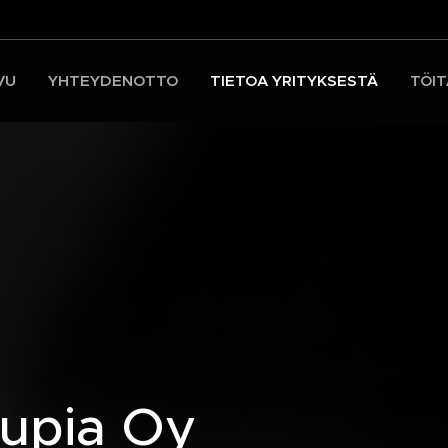
VU
YHTEYDENOTTO
TIETOA YRITYKSESTÄ
TÖI
upia Oy