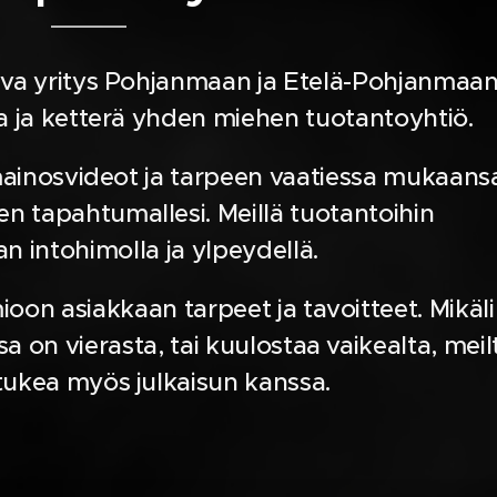
ava yritys Pohjanmaan ja Etelä-Pohjanmaa
a ja ketterä yhden miehen tuotantoyhtiö.
 mainosvideot ja tarpeen vaatiessa mukaans
 tapahtumallesi. Meillä tuotantoihin
 intohimolla ja ylpeydellä.
on asiakkaan tarpeet ja tavoitteet. Mikäli
on vierasta, tai kuulostaa vaikealta, meil
tukea myös julkaisun kanssa.