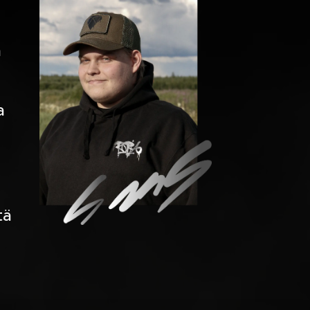
n
a
tä