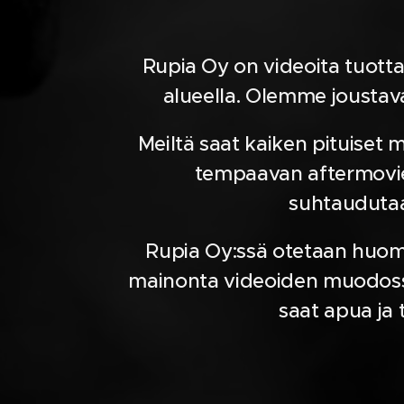
Rupia Oy on videoita tuott
alueella. Olemme joustav
Meiltä saat kaiken pituiset
tempaavan aftermovien
suhtaudutaan
Rupia Oy:ssä otetaan huomio
mainonta videoiden muodossa 
saat apua ja 